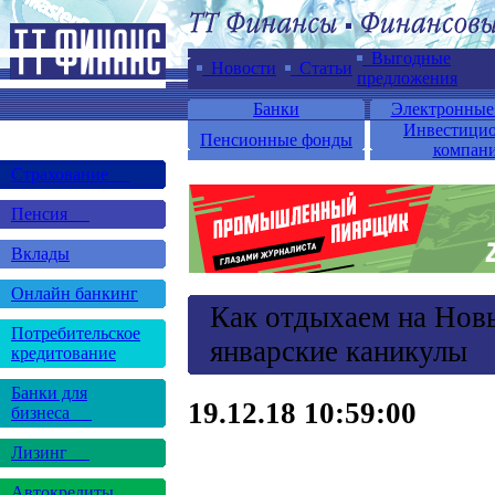
Выгодные
Новости
Статьи
предложения
Банки
Электронные
Инвестици
Пенсионные фонды
компан
Страхование
Пенсия
Вклады
Онлайн банкинг
Как отдыхаем на Нов
Потребительское
январские каникулы
кредитование
Банки для
19.12.18 10:59:00
бизнеса
Лизинг
Автокредиты